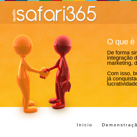
O que 
De forma si
integração 
marketing, d
Com isso, b
já conquista
lucrativida
Início
Demonstraç