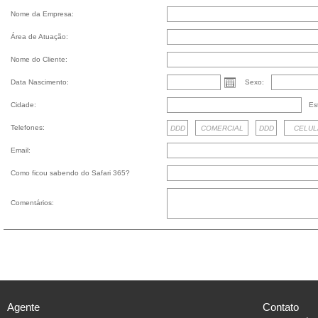
Nome da Empresa:
Área de Atuação:
Nome do Cliente:
Data Nascimento:
Sexo:
Cidade:
Es
Telefones:
Email:
Como ficou sabendo do Safari 365?
Comentários:
Agente
Contato