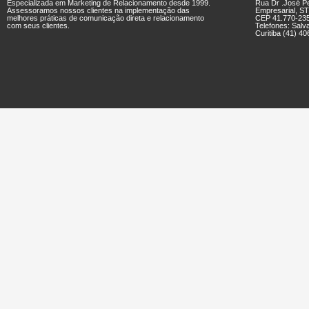
Especializada em Marketing de Relacionamento desde 1999.
Rua Dr .José Pe
Assessoramos nossos clientes na implementação das
Empresarial, ST
melhores práticas de comunicação direta e relacionamento
CEP 41.770-23
com seus clientes.
Telefones: Salv
Curitiba (41) 4